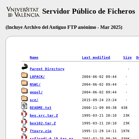
Servidor Público de Ficheros
(Incluye Archivo del Antiguo FTP anónimo - Mar 2025)
Name
Last modified
Size
D
Parent Directory
LAPACK/
NSWC/
gepol/
sce/
README.txt
bex.src.tar.Z
bex102.tar.Z
ftpsrv.zip
srf2radi-0.18.tar.gz