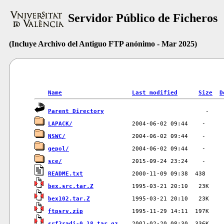
Servidor Público de Ficheros
(Incluye Archivo del Antiguo FTP anónimo - Mar 2025)
Name
Last modified
Size
D
Parent Directory
LAPACK/
NSWC/
gepol/
sce/
README.txt
bex.src.tar.Z
bex102.tar.Z
ftpsrv.zip
srf2radi-0.18.tar.gz