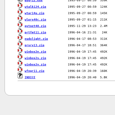
wsg-12.exe
wtalk124.zip
wtar14u.zip
wlprs40c.zip
qvtnet40.zip
prtfmt11.zip
eudolight.zip
prsrv13.zip
winbox2e.zip
winbox2s.zip
winbox2v.zip
wfngr11.zip
INDICE