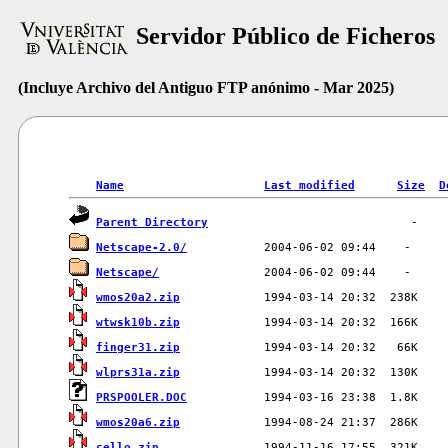
Servidor Público de Ficheros
(Incluye Archivo del Antiguo FTP anónimo - Mar 2025)
Name
Last modified
Size
D
Parent Directory
Netscape-2.0/
Netscape/
wmos20a2.zip
wtwsk10b.zip
finger31.zip
wlprs31a.zip
PRSPOOLER.DOC
wmos20a6.zip
cello.zip