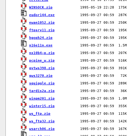
WINSOCK.zip
eudor144.exe
ewan1052.zip
ftpsrv11.zip
hgoph24.zip
n16e11n.exe
nx10b4-p.zip
pcpine_w.zip
qvtws398.zip
qws3270.zip
squiggle.zip
tardis2a.zip
winpm201.zip
winter15.zip
ws_ftp.zip
ws_ftp32.zip
wsarch06.zip