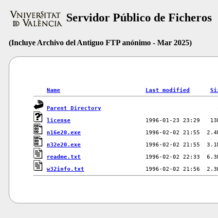
Servidor Público de Ficheros
(Incluye Archivo del Antiguo FTP anónimo - Mar 2025)
Name
Last modified
Si
Parent Directory
license
n16e20.exe
n32e20.exe
readme.txt
w32info.txt