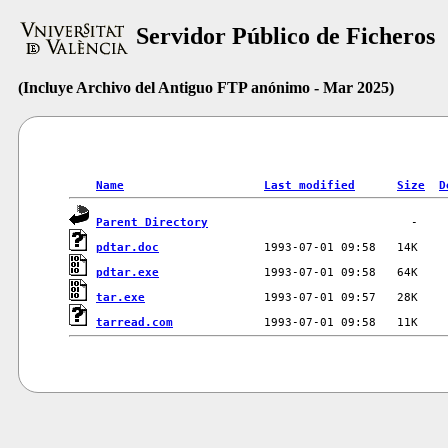
Servidor Público de Ficheros
(Incluye Archivo del Antiguo FTP anónimo - Mar 2025)
Name
Last modified
Size
D
Parent Directory
pdtar.doc
pdtar.exe
tar.exe
tarread.com