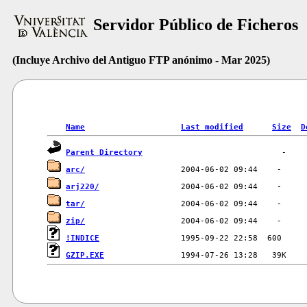
Servidor Público de Ficheros
(Incluye Archivo del Antiguo FTP anónimo - Mar 2025)
Name
Last modified
Size
D
Parent Directory
arc/
arj220/
tar/
zip/
!INDICE
GZIP.EXE