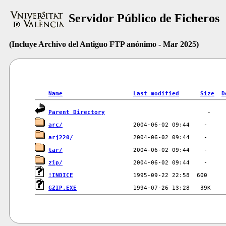
Servidor Público de Ficheros
(Incluye Archivo del Antiguo FTP anónimo - Mar 2025)
Name
Last modified
Size
D
Parent Directory
arc/
arj220/
tar/
zip/
!INDICE
GZIP.EXE