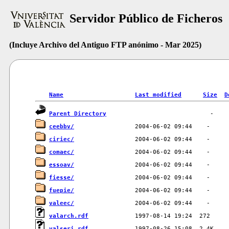
Servidor Público de Ficheros
(Incluye Archivo del Antiguo FTP anónimo - Mar 2025)
Name
Last modified
Size
D
Parent Directory
ceebbv/
ciriec/
comaec/
essoav/
fiesse/
fuepie/
valeec/
valarch.rdf
valseri.rdf